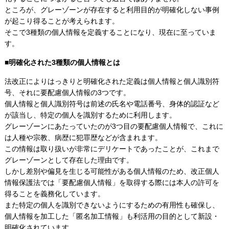
ところが、グレーゾーンが存在すると利用目的が明確化しない事例
が起こり得ることが考えられます。
そこで3種類の個人情報を定義することになり、現在に至っていま
す。
■明確化された3種類の個人情報とは
法改正によりはっきりと明確化された定義は個人情報と個人識別符
号、それに要配慮個人情報の3つです。
個人情報と個人識別符号は前述の氏名や電話番号、身体的認証など
が該当し、特定の個人を識別するために利用します。
グレーゾーンにあたっていたのが3つ目の要配慮個人情報で、これに
は人種や宗教、病歴に犯罪歴などが含まれます。
この情報は取り扱いが非常にデリケートであったことが、これまで
グレーゾーンとして存在した理由です。
しかし差別や偏見を生じる可能性がある個人情報のため、改正個人
情報保護法では「要配慮個人情報」を取得する際には本人の許可を
得ることを義務化しています。
また特定の個人を識別できないようにするための有用性も確保し、
個人情報を加工した「匿名加工情報」も利活用の目的として新設・
明確化されています。