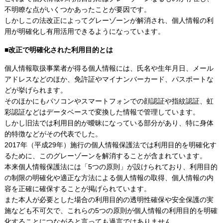
不明瞭な点がいくつかあったことが要因です。
しかしこの法改正によってグレーゾーンが解消され、個人情報の利
用が明確化し有用活用できるようになっています。
■改正で明確化された利用目的とは
個人情報取扱事業者が得る個人情報には、氏名や生年月日、メール
アドレスなどのほか、免許証やマイナンバーカード、パスポートな
どが挙げられます。
そのほかにもパソコンやスマートフォンでの顔認証や指紋認証、虹
彩認証などはデータベースで変換した情報で管理しています。
しかし旧法では利用目的が曖昧になっている部分があり、特に身体
的特徴などがその代表でした。
2017年（平成29年）施行の個人情報保護法では利用目的を明確化す
るために、このグレーゾーンを解消することが含まれています。
本来個人情報保護法には「5つの原則」が設けられており、利用目的
の制限の明確化や適正な方法による個人情報の取得、個人情報の内
容を正確に確保することが掲げられています。
また本人が必要とした場合の利用目的の透明性確保や安全保護の実
施なども不可欠で、これらの5つの原則が個人情報の利用目的を明確
化することにつながると言っても過言ではありません。